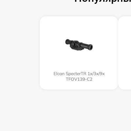
Elcan SpecterTR 1x/3x/9x
TFOV139-C2