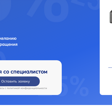
 желанию
бращения
я со специалистом
Оставить заявку
есь c
политикой конфиденциальности