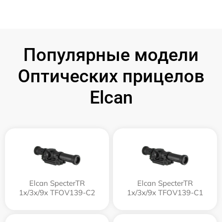
Популярные модели
Оптических прицелов
Elcan
Elcan SpecterTR
Elcan SpecterTR
1x/3x/9x TFOV139-C2
1x/3x/9x TFOV139-C1