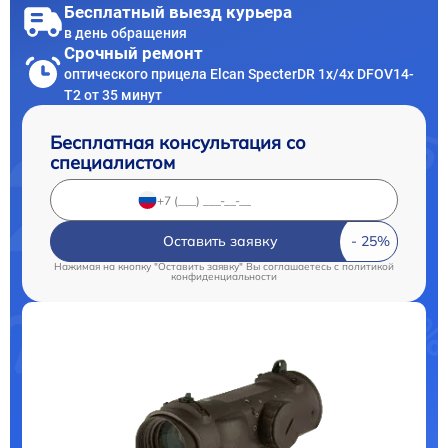
Бесплатный выезд курьера
в день обращения
Срочный ремонт
оптического прицела Elcan SpecterDR 1x/4x DFOV14-
T2 от 35 минут
Бесплатная консультация со
специалистом
Оставить заявку
Нажимая на кнопку "Оставить заявку" Вы соглашаетесь c
политикой
конфиденциальности