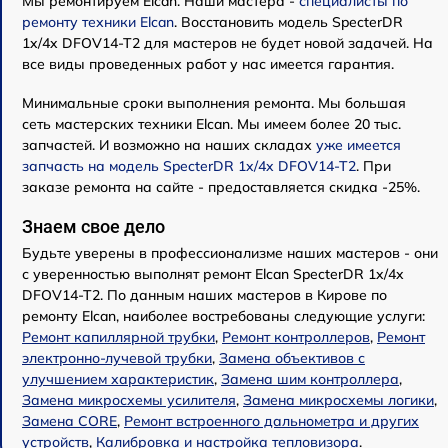
Мы ремонтируем Elcan. Наши мастера -
специалисты по
ремонту техники Elcan
. Восстановить модель SpecterDR
1x/4x DFOV14-T2 для мастеров не будет новой задачей. На
все виды проведенных работ у нас имеется гарантия.
Минимальные сроки выполнения ремонта. Мы большая
сеть мастерских техники Elcan. Мы имеем более 20 тыс.
запчастей. И возможно на наших складах
уже имеется
запчасть на модель SpecterDR 1x/4x DFOV14-T2
. При
заказе ремонта на сайте - предоставляется скидка -25%.
Знаем свое дело
Будьте уверены в профессионализме наших мастеров - они
с уверенностью выполнят ремонт Elcan SpecterDR 1x/4x
DFOV14-T2. По данным наших мастеров в Кирове по
ремонту Elcan, наиболее востребованы следующие услуги:
Ремонт капиллярной трубки
,
Ремонт контроллеров
,
Ремонт
электронно-лучевой трубки
,
Замена объективов с
улучшением характеристик
,
Замена шим контроллера
,
Замена микросхемы усилителя
,
Замена микросхемы логики
,
Замена CORE
,
Ремонт встроенного дальнометра и других
устройств
,
Калибровка и настройка тепловизора
.