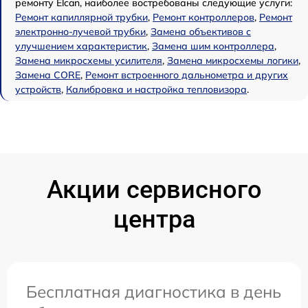
ремонту Elcan, наиболее востребованы следующие услуги:
Ремонт капиллярной трубки
,
Ремонт контроллеров
,
Ремонт
электронно-лучевой трубки
,
Замена объективов с
улучшением характеристик
,
Замена шим контроллера
,
Замена микросхемы усилителя
,
Замена микросхемы логики
,
Замена CORE
,
Ремонт встроенного дальнометра и других
устройств
,
Калибровка и настройка тепловизора
.
Акции сервисного
центра
Бесплатная диагностика в день