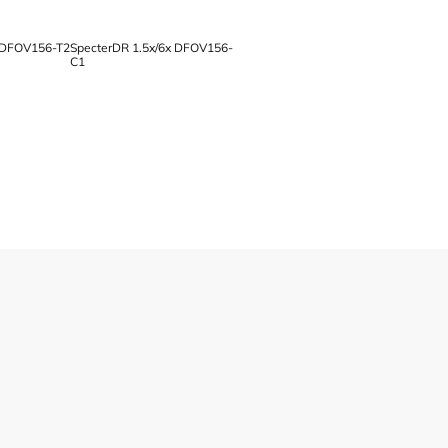
x DFOV156-T2
SpecterDR 1.5x/6x DFOV156-
C1